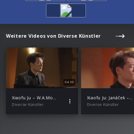
Weitere Videos von Diverse Künstler
04:35
Xiaofu Ju – W.A.Mozart: Lacrimosa from Requiem, K. 626 (Transcri. Xiaofu Ju)
Xiaofu Ju: Janáček – In the Mists, I. Andante
Diverse Künstler
Diverse Künstler