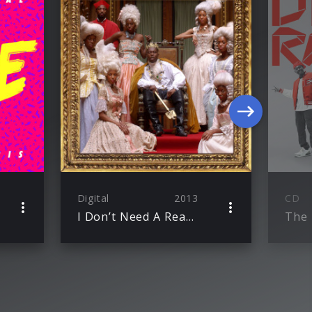
Digital
2013
CD
I Don’t Need A Reason
The 