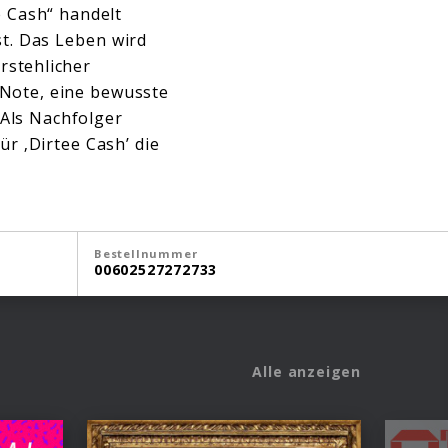
e Cash“ handelt
t. Das Leben wird
rstehlicher
r Note, eine bewusste
Als Nachfolger
ür ‚Dirtee Cash’ die
Bestellnummer
00602527272733
Alle anzeigen