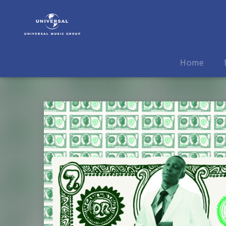
Dizzee
Rascal
|
Musik
|
Home
Dirtee
Cash