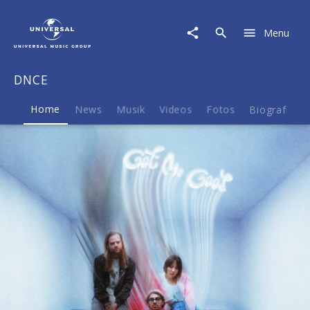
DNCE
|
Menu
Musik
&
Merch
DNCE
Home
News
Musik
Videos
Fotos
Biografie