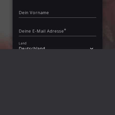
Dein Vorname
*
Deine E-Mail Adresse
Land
Deutschland
Mit Deiner Anmeldung bestätigst Du,
dass Du den Karussell Newsletter
erhalten möchtest.
Anmelden
Erhalte Infos zu Releases, Gewinnspielen und
Aktionen per E-Mail. Du kannst Deine
Einwilligung jederzeit widerrufen. Mehr
Informationen unter
Sicherheit &
Datenschutz
.