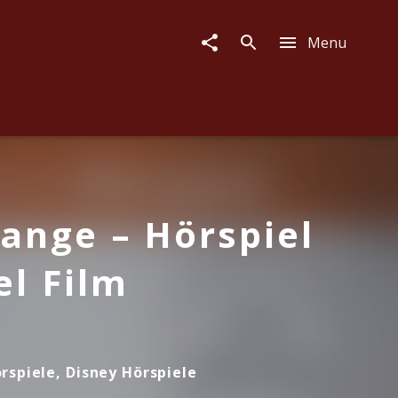
Menu
range – Hörspiel
l Film
rspiele, Disney Hörspiele