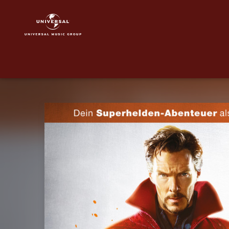
Doctor
Strange
|
Musik
&
Merch