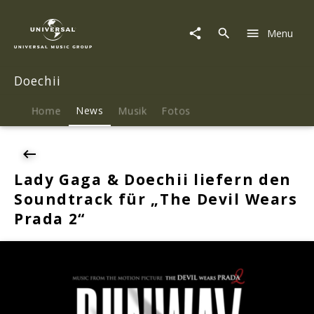
Doechii
|
Menu
News
|
Lady
Doechii
Gaga
&
Doechii
Home
News
Musik
Fotos
liefern
den
Soundtrack
für
Lady Gaga & Doechii liefern den
„The
Soundtrack für „The Devil Wears
Devil
Wears
Prada 2“
Prada
2“