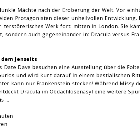
dunkle Mächte nach der Eroberung der Welt. Vor einh
beiden Protagonisten dieser unheilvollen Entwicklung.
r zerstörerisches Werk fort: mitten in London. Sie kä
, sondern auch gegeneinander in: Dracula versus Fra
 dem Jenseits
s Date Dave besuchen eine Ausstellung über die Folte
urlos und wird kurz darauf in einem bestialischen Rit
hinter kann nur Frankenstein stecken! Während Missy 
ntdeckt Dracula im Obdachlosenasyl eine weitere Spur 
is …
inuten
ren