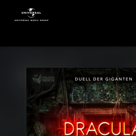
Dracula
vs.
Frankenstein
|
Musik
|
07:
Liebesgrüße
aus
dem
Jenseits