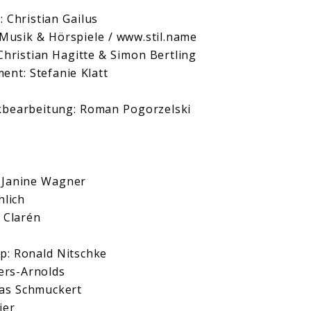
: Christian Gailus
 Musik & Hörspiele /
www.stil.name
Christian Hagitte & Simon Bertling
nt: Stefanie Klatt
bearbeitung: Roman Pogorzelski
: Janine Wagner
hlich
 Clarén
: Ronald Nitschke
ters-Arnolds
as Schmuckert
ier