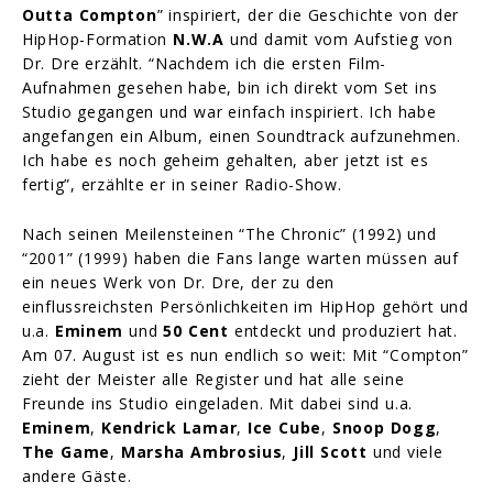
Outta Compton
” inspiriert, der die Geschichte von der
HipHop-Formation
N.W.A
und damit vom Aufstieg von
Dr. Dre erzählt. “Nachdem ich die ersten Film-
Aufnahmen gesehen habe, bin ich direkt vom Set ins
Studio gegangen und war einfach inspiriert. Ich habe
angefangen ein Album, einen Soundtrack aufzunehmen.
Ich habe es noch geheim gehalten, aber jetzt ist es
fertig”, erzählte er in seiner Radio-Show.
Nach seinen Meilensteinen “The Chronic” (1992) und
“2001” (1999) haben die Fans lange warten müssen auf
ein neues Werk von Dr. Dre, der zu den
einflussreichsten Persönlichkeiten im HipHop gehört und
u.a.
Eminem
und
50 Cent
entdeckt und produziert hat.
Am 07. August ist es nun endlich so weit: Mit “Compton”
zieht der Meister alle Register und hat alle seine
Freunde ins Studio eingeladen. Mit dabei sind u.a.
Eminem
,
Kendrick Lamar
,
Ice Cube
,
Snoop Dogg
,
The Game
,
Marsha Ambrosius
,
Jill Scott
und viele
andere Gäste.