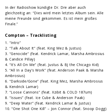
In der Radioshow kündigte Dr. Dre aber auch
gleichzeitig an: “Dies wird mein letztes Album sein. Alle
meine Freunde sind gekommen. Es ist mein großes
Finale.”
Compton – Tracklisting
1. “Intro”
2. “Talk About It” (feat. King Mez & Justus)
3. “Genocide” (feat. Kendrick Lamar, Marsha Ambrosius
& Candice Pillay)
4. “It’s All On Me” (feat. Justus & BJ the Chicago Kid)
5. “All In a Day’s Work” (feat. Anderson Paak & Marsha
Ambrosius)
6. “Darkside/Gone” (feat. King Mez, Marsha Ambrosius
& Kendrick Lamar)
7. “Loose Cannons” (feat. Xzibit & COLD 187um)
8. “Issues” (feat. Ice Cube & Anderson Paak)
9. “Deep Water” (feat. Kendrick Lamar & Justus)
10. “One Shot One Kill” – Jon Connor (feat. Snoop Dogg)