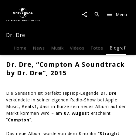
Dr.
Dre
Menu
|
Biografie
Dr. Dre
Home
News
Musik
Videos
Fotos
Biografie
Dr. Dre, “Compton A Soundtrack
by Dr. Dre”, 2015
Die Sensation ist perfekt: HipHop-Legende
Dr. Dre
verkündete in seiner eigenen Radio-Show bei Apple
Music, Beats1, dass in Kürze sein neues Album auf den
Markt kommen wird – am
07. August
erscheint
“
Compton
”.
Das neue Album wurde von dem Kinofilm “
Straight