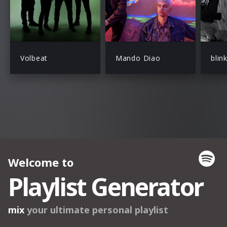
Volbeat
Mando Diao
blin