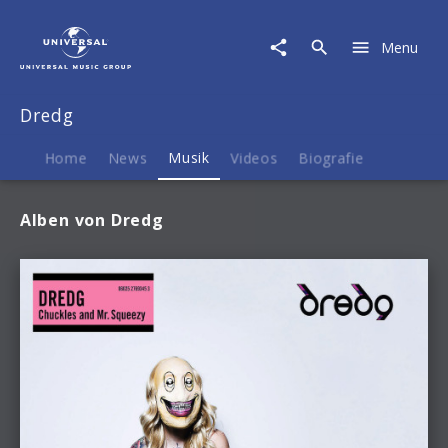
Dredg
|
Menu
Musik
Dredg
Home
News
Musik
Videos
Biografie
Alben von Dredg