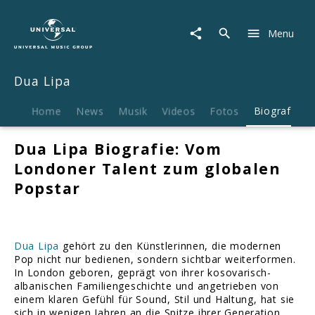
Dua
Lipa
Menu
|
Biografie
Dua Lipa
Home
News
Musik
Videos
Fotos
Biografie
Dua Lipa Biografie: Vom
Londoner Talent zum globalen
Popstar
Dua Lipa
gehört zu den Künstlerinnen, die modernen
Pop nicht nur bedienen, sondern sichtbar weiterformen.
In London geboren, geprägt von ihrer kosovarisch-
albanischen Familiengeschichte und angetrieben von
einem klaren Gefühl für Sound, Stil und Haltung, hat sie
sich in wenigen Jahren an die Spitze ihrer Generation