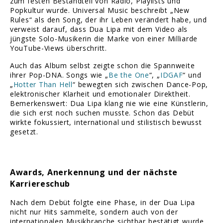
zum festen Bestandteil von Radio, Playlists und
Popkultur wurde. Universal Music beschreibt „New
Rules“ als den Song, der ihr Leben verändert habe, und
verweist darauf, dass Dua Lipa mit dem Video als
jüngste Solo-Musikerin die Marke von einer Milliarde
YouTube-Views überschritt.
Auch das Album selbst zeigte schon die Spannweite
ihrer Pop-DNA. Songs wie „
Be the One
“, „
IDGAF
“ und
„
Hotter Than Hell
“ bewegten sich zwischen Dance-Pop,
elektronischer Klarheit und emotionaler Direktheit.
Bemerkenswert: Dua Lipa klang nie wie eine Künstlerin,
die sich erst noch suchen musste. Schon das Debüt
wirkte fokussiert, international und stilistisch bewusst
gesetzt.
Awards, Anerkennung und der nächste
Karriereschub
Nach dem Debüt folgte eine Phase, in der Dua Lipa
nicht nur Hits sammelte, sondern auch von der
internationalen Musikbranche sichtbar bestätigt wurde.