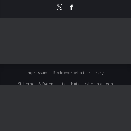
Impressum
Rechtevorbehaltserklärung
Sicherheit & Datenschutz
Nutzungsbedingungen
Journalistenlounge
Für Geschäftspartner
Barrierefreiheit Statement
© Copyright 2026 Universal Music Group N.V. All Rights
Reserved.