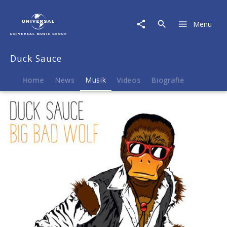
Duck
Sauce
Menu
|
Musik
|
Duck Sauce
Big
Bad
Wolf
Home
News
Musik
Videos
Biografie