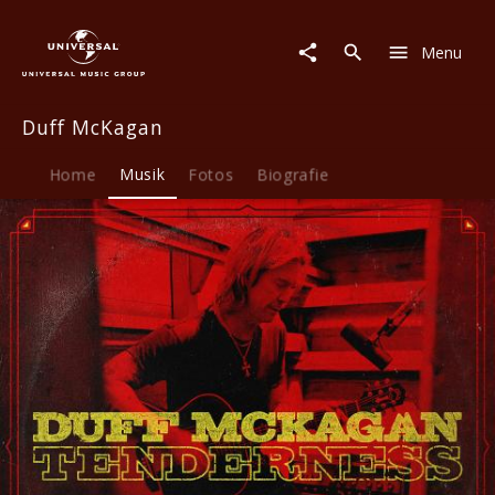
Duff
McKagan
Menu
|
Musik
|
Duff McKagan
Tenderness
Home
Musik
Fotos
Biografie