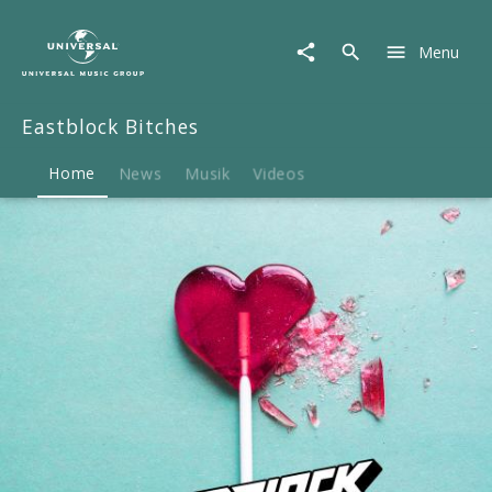
Eastblock
Bitches
Menu
|
Musik
&
Eastblock Bitches
Merch
Home
News
Musik
Videos