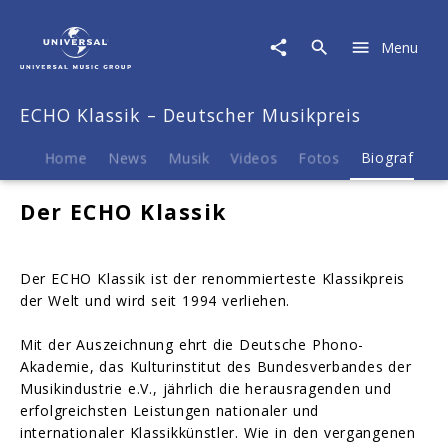
ECHO
Klassik
Menu
–
Deutscher
Musikpreis
ECHO Klassik – Deutscher Musikpreis
|
Biografie
Home
News
Musik
Videos
Fotos
Biografie
Der ECHO Klassik
Der ECHO Klassik ist der renommierteste Klassikpreis
der Welt und wird seit 1994 verliehen.
Mit der Auszeichnung ehrt die Deutsche Phono-
Akademie, das Kulturinstitut des Bundesverbandes der
Musikindustrie e.V., jährlich die herausragenden und
erfolgreichsten Leistungen nationaler und
internationaler Klassikkünstler. Wie in den vergangenen