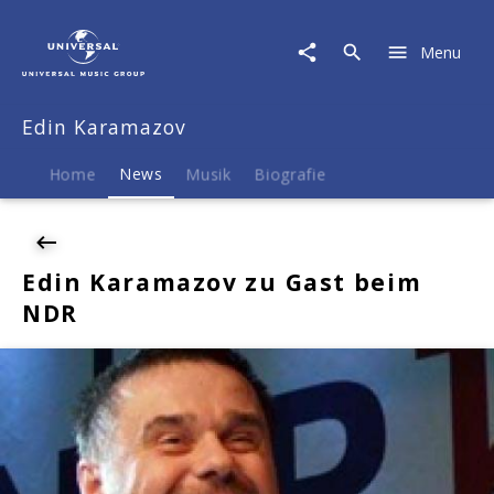
Edin
Karamazov
Menu
|
News
|
Edin Karamazov
Edin
Karamazov
zu
Home
News
Musik
Biografie
Gast
beim
NDR
Edin Karamazov zu Gast beim
NDR