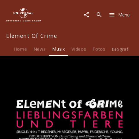
Element
Of
Menu
Crime
|
Musik
Element Of Crime
|
Lieblingsfarben
und
Home
News
Musik
Videos
Fotos
Biografie
Tiere