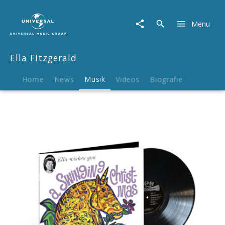
Ella
Fitzgerald
Menu
|
Musik
|
Ella Fitzgerald
Ella
Fitzgerald:
Ella
Home
News
Musik
Videos
Biografie
Wishes
You
A
Swinging
Christmas
(Acoustic
Sounds)