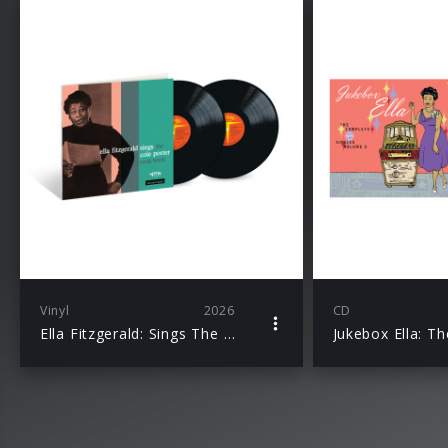
Vinyl
2026
CD
Ella Fitzgerald: Sings The Cole Porter Song Book (Acoustic Sounds)