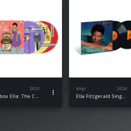
2025
Vinyl
2026
Jukebox Ella: The Complete Verve Singles, Vol. 2 (3-CD-Set)
Ella Fitzgerald Sings The Rodgers And Hart Song Book (Acoustic Sounds)