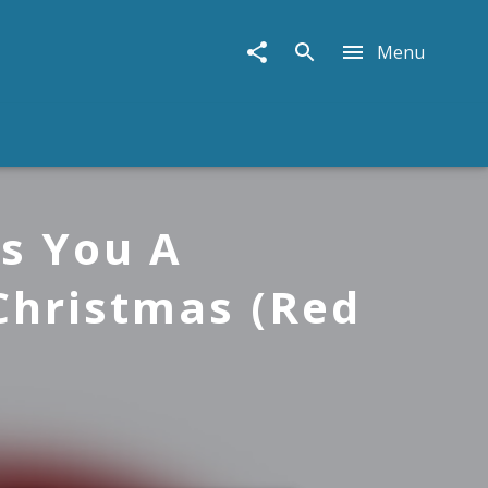
Menu
es You A
Christmas (Red