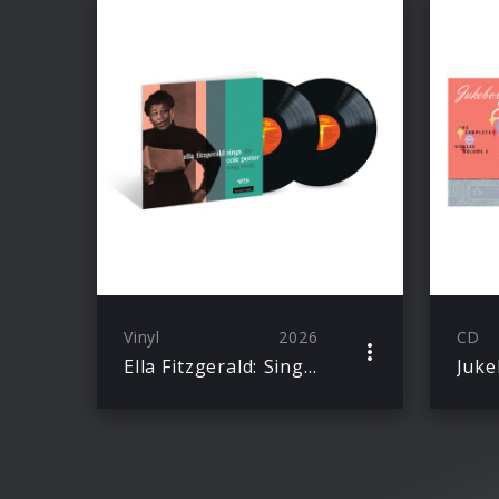
Vinyl
2026
CD
Ella Fitzgerald: Sings The Cole Porter Song Book (Acoustic Sounds)