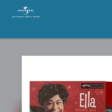
Ella
Fitzgerald
|
Musik
|
Ella
Wishes
You
A
Swinging
Christmas
(Red
LP)