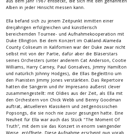
aus dem Jahr 1967 entdeckt, die sich mit den genannten
Alben in jeder Hinsicht messen kann.
Ella befand sich zu jenem Zeitpunkt inmitten einer
dreijährigen erfolgreichen und künstlerisch
bereichernden Tournee- und Aufnahmekooperation mit
Duke Ellington. Bei dem Konzert im Oakland-Alameda
County Coliseum in Kalifornien war der Duke zwar nicht
selbst mit von der Partie, dafür aber die Bläserstars
seines Orchesters (unter anderem Cat Anderson, Cootie
Williams, Harry Carney, Paul Gonsalves, Jimmy Hamilton
und natürlich Johnny Hodges), die Ellas Begleittrio um
den Pianisten Jimmy Jones verstärkten. Das Repertoire
hatten die Sängerin und ihr Impresario äußerst clever
zusammengestellt: mit Oldies aus der Zeit, als Ella mit
den Orchestern von Chick Webb und Benny Goodman
auftrat, aktuelleren Klassikern und zeitgenössischen
Popsongs, die sie noch nie zuvor gesungen hatte. Eine
Neuheit für Ella war auch das Stück “The Moment Of
Truth”, mit dem sie das Konzert in enorm swingender
Weise eröffnete. Diese Aufnahme erscheint nun vorab