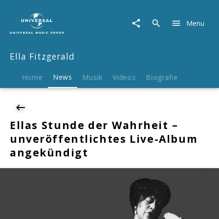
Ella
Fitzgerald
Menu
|
News
|
Ella Fitzgerald
Ellas
Stunde
der
Home
News
Musik
Videos
Biografie
Wahrheit
–
unveröffentlichtes
Live-
Ellas Stunde der Wahrheit –
Album
unveröffentlichtes Live-Album
angekündigt
angekündigt