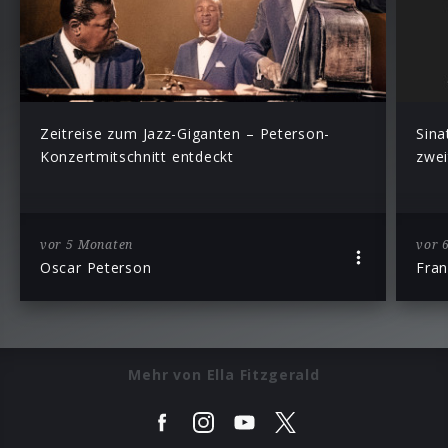
Zeitreise zum Jazz-Giganten – Peterson-
Sina
Konzertmitschnitt entdeckt
zwei
vor 5 Monaten
vor 
Oscar Peterson
Fran
Mehr von Ella Fitzgerald