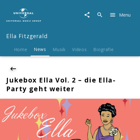
Ella
Fitzgerald
Menu
|
News
|
Ella Fitzgerald
Jukebox
Ella
Vol.
Home
News
Musik
Videos
Biografie
2
–
die
Ella-
Jukebox Ella Vol. 2 – die Ella-
Party
Party geht weiter
geht
weiter