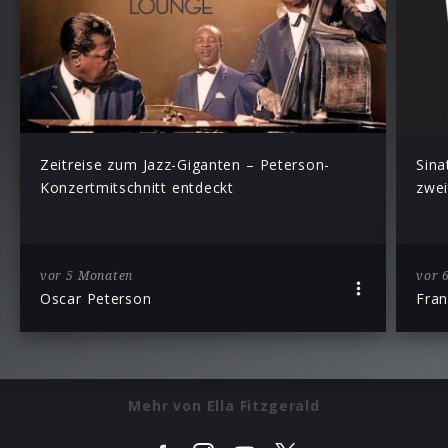
Zeitreise zum Jazz-Giganten – Peterson-
Sina
Konzertmitschnitt entdeckt
zwei
vor 5 Monaten
vor 
Oscar Peterson
Fran
Mehr von Ella Fitzgerald