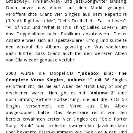
Broadway-, Tin-Pan-Alley- und Jazz-Songwriter einsang.
Doch bevor das Album auf den Markt gelangte,
veröffentlichte Granz vier Singles aus dem Repertoire
(“It’s All Right with Me”, “Let’s Do It (Let’s Fall in Love)”,
“All of You” und “What Is This Thing Called Love?”), um
das Doppelalbum beim Publikum anzuteasern. Dieser
Ansatz erwies sich als spektakulärer Erfolg und kurbelte
den Verkauf des Albums gewaltig an. Was wiederum
dazu führte, dass Granz auch bei den weiteren Alben
von Ella wieder genauso verfuhr.
2003 wurde die Doppel-CD
“Jukebox Ella: The
Complete Verve Singles, Volume 1”
mit 36 Singles
veröffentlicht, die nie auf Alben der “First Lady of Song”
erschienen waren. Nun gibt es mit
“Volume 2”
eine
noch umfangreichere Fortsetzung, die auf drei CDs 50
Singles versammelt, die Verve aus Ellas Alben
ausgekoppelt hatte. Das Repertoire reicht von den
bereits erwähnten ersten vier Singles des “Cole Porter
Song Book” und anderen swingenden Jazzklassikern
über bekannte Blues-Nummern wie “See See Rider” und