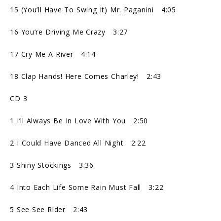
15 (You’ll Have To Swing It) Mr. Paganini 4:05
16 You’re Driving Me Crazy 3:27
17 Cry Me A River 4:14
18 Clap Hands! Here Comes Charley! 2:43
CD 3
1 I’ll Always Be In Love With You 2:50
2 I Could Have Danced All Night 2:22
3 Shiny Stockings 3:36
4 Into Each Life Some Rain Must Fall 3:22
5 See See Rider 2:43