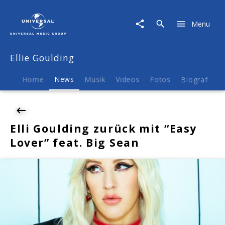
Ellie
Goulding
Menu
|
News
|
Ellie Goulding
Elli
Goulding
zurück
Home
News
Musik
Videos
Fotos
Biografie
mit
"Easy
Lover"
feat.
Elli Goulding zurück mit “Easy
Big
Lover” feat. Big Sean
Sean