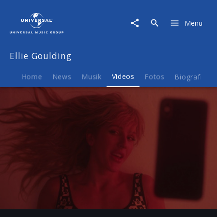
Ellie
Goulding
Menu
|
Video
|
Ellie Goulding
Hate
Me
Home
News
Musik
Videos
Fotos
Biografie
Play
-03:24
Play
Mute
Ent