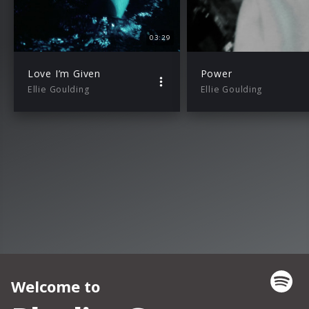
03:29
Love I’m Given
Power
Ellie Goulding
Ellie Goulding