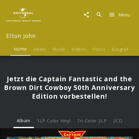
Elton
John
Menu
|
Musik
&
Elton John
Merch
Home
News
Musik
Videos
Fotos
Biografie
Jetzt die Captain Fantastic and the
Brown Dirt Cowboy 50th Anniversary
Edition vorbestellen!
Album
1LP Color Vinyl
Tri-Color 2LP
2CD