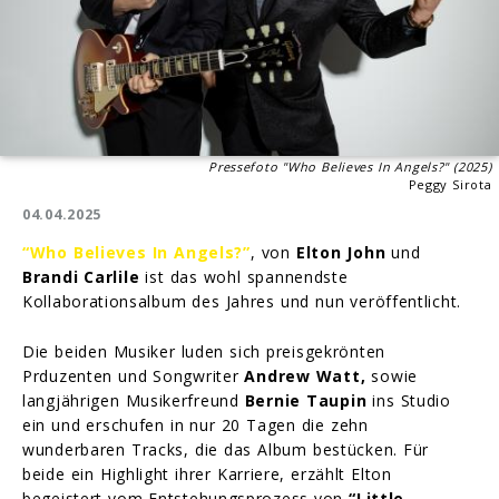
Pressefoto "Who Believes In Angels?" (2025)
Peggy Sirota
04.04.2025
“Who Believes In Angels?”
, von
Elton John
und
Brandi Carlile
ist das wohl spannendste
Kollaborationsalbum des Jahres und nun veröffentlicht.
Die beiden Musiker luden sich preisgekrönten
Prduzenten und Songwriter
Andrew Watt,
sowie
langjährigen Musikerfreund
Bernie Taupin
ins Studio
ein und erschufen in nur 20 Tagen die zehn
wunderbaren Tracks, die das Album bestücken. Für
beide ein Highlight ihrer Karriere, erzählt Elton
begeistert vom Entstehungsprozess von
“Little