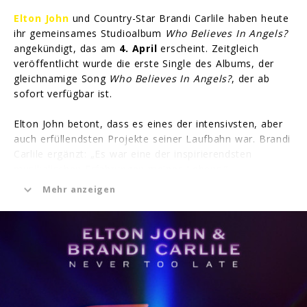
Elton John
und Country-Star Brandi Carlile haben heute
ihr gemeinsames Studioalbum
Who Believes In Angels?
angekündigt, das am
4. April
erscheint. Zeitgleich
veröffentlicht wurde die erste Single des Albums, der
gleichnamige Song
Who Believes In Angels?
, der ab
sofort verfügbar ist.
Elton John betont, dass es eines der intensivsten, aber
auch erfüllendsten Projekte seiner Laufbahn war. Brandi
Carlile ergänzt: „Es war eine der inspirierendsten
musikalischen Erfahrungen meines Lebens.“
Mehr anzeigen
Die Tracklist umfasst zehn Songs, darunter auch den
Oscar-nominierten Track
Never Too Late
, der speziell
für den gleichnamigen Disney±Dokumentarfilm
komponiert wurde.
Who Believes In Angels? kann ab sofort vorbestellt
werden.