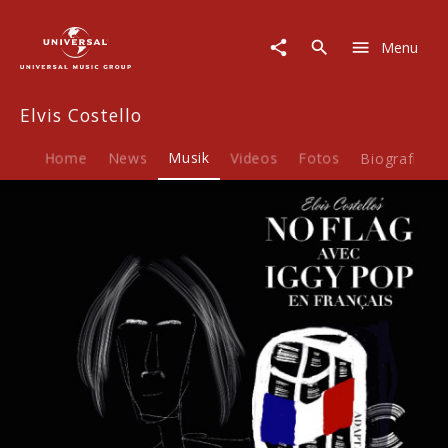
Elvis
Costello
Menu
|
Musik
|
Elvis Costello
No
Flag
(ft.
Home
News
Musik
Videos
Fotos
Biografie
Iggy
Pop)