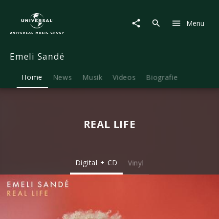
Emeli
Sandé
Menu
|
Musik
&
Emeli Sandé
Merch
Home
News
Musik
Videos
Biografie
REAL LIFE
Digital + CD
Vinyl