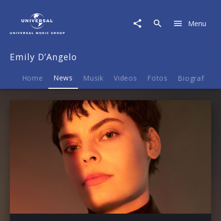
Emily
D’Angelo
Menu
|
News
Emily D’Angelo
Home
News
Musik
Videos
Fotos
Biografie