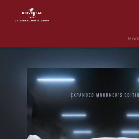
Eminem
|
Musik
|
The
Ho
Death
of
Slim
Shady
(Coup
De
Grâce):
Expanded
Mourner’s
Edition