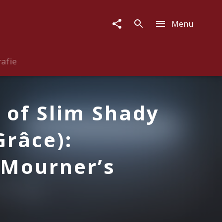
Menu
rafie
 of Slim Shady
Grâce):
 Mourner’s