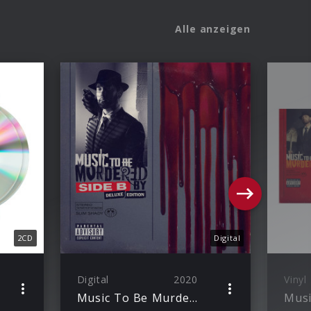
Alle anzeigen
2CD
Digital
Digital
2020
Vinyl
Music To Be Murdered By – Side B (Deluxe Edition)