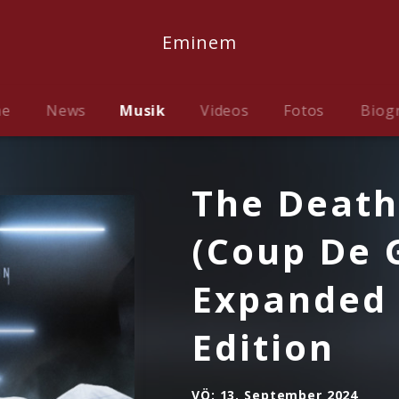
Eminem
me
News
Musik
Videos
Fotos
Biog
The Death
(Coup De 
Expanded
Edition
VÖ:
13. September 2024