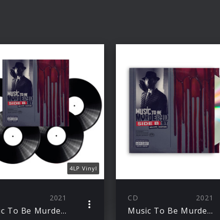
4LP Vinyl
2021
CD
2021
Music To Be Murdered By – Side B (Deluxe Edition)
Music To Be Murdered By – Side B (Deluxe Edition)