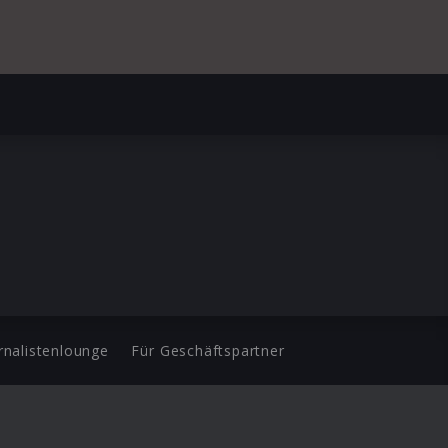
n
rnalistenlounge
Für Geschäftspartner
d.