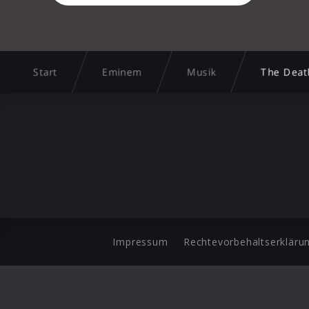
Start
Eminem
Musik
The Death
Impressum
Rechtevorbehaltserkläru
©