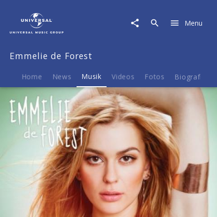
Emmelie
de
Menu
Forest
|
Musik
Emmelie de Forest
|
Rainmaker
Home
News
Musik
Videos
Fotos
Biografie