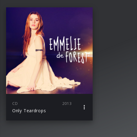
CD
2013
Only Teardrops