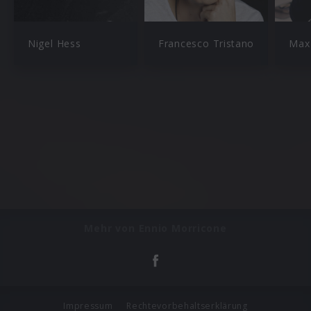
Nigel Hess
Francesco Tristano
Max 
Mehr von Ennio Morricone
Impressum
Rechtevorbehaltserklärung