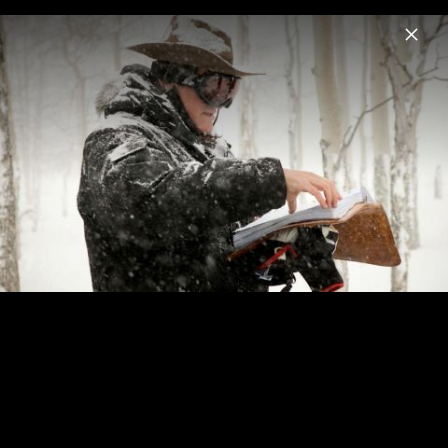
Menu
Ennio Morricone
Home
News
Musik
Videos
Fotos
Biografie
Morricone 60