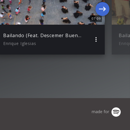
07:09
Bailando (Feat. Descemer Bueno & Gente De Zona) (Making Of)
Enrique Iglesias
Enriq