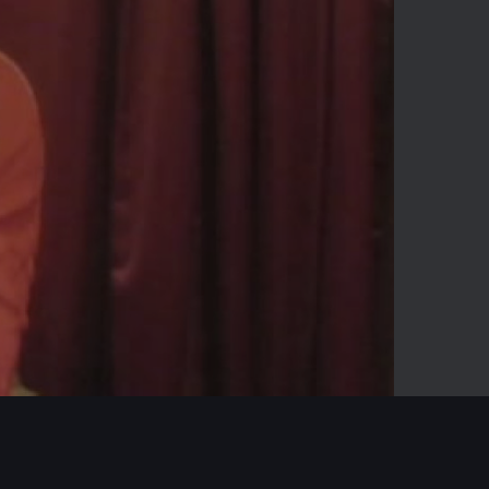
03:19
Mute
Enter
fullscreen