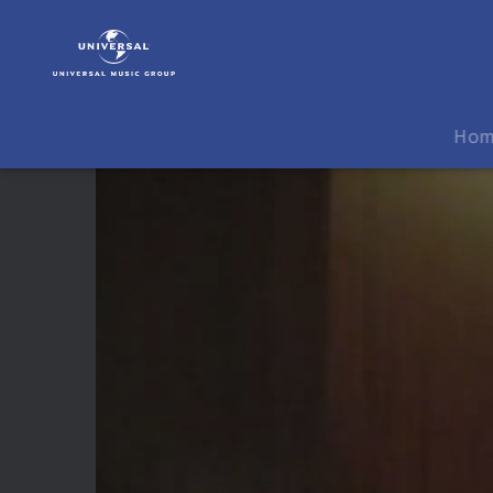
Enrique
Iglesias
|
Video
|
Ho
Behind
The
Scenes
Dirty
Dancer