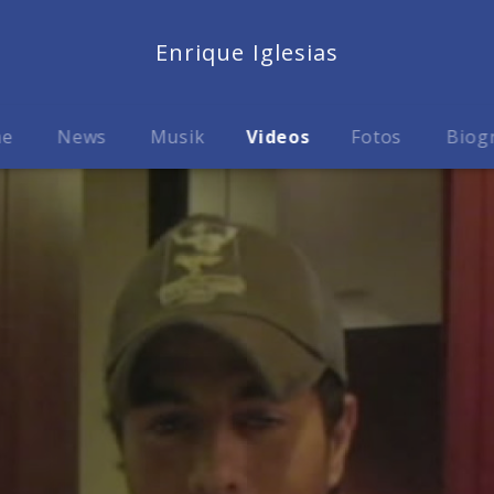
Enrique Iglesias
me
News
Musik
Videos
Fotos
Biog