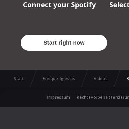
Start
Enrique Iglesias
Videos
B
Impressum
Rechtevorbehaltserkläru
©