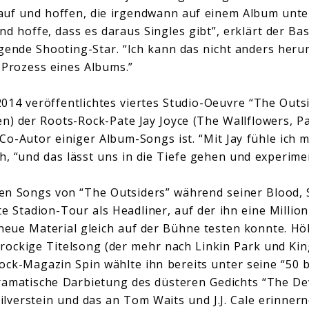
auf und hoffen, die irgendwann auf einem Album unte
d hoffe, dass es daraus Singles gibt”, erklärt der Ba
gende Shooting-Star. “Ich kann das nicht anders heru
 Prozess eines Albums.”
014 veröffentlichtes viertes Studio-Oeuvre “The Outsid
n) der Roots-Rock-Pate Jay Joyce (The Wallflowers, Pat
Co-Autor einiger Album-Songs ist. “Mit Jay fühle ich m
h, “und das lässt uns in die Tiefe gehen und experime
en Songs von “The Outsiders” während seiner Blood, 
te Stadion-Tour als Headliner, auf der ihn eine Millio
 neue Material gleich auf der Bühne testen konnte. H
rockige Titelsong (der mehr nach Linkin Park und Kin
Rock-Magazin Spin wählte ihn bereits unter seine “50
dramatische Darbietung des düsteren Gedichts “The Dev
lverstein und das an Tom Waits und J.J. Cale erinnern