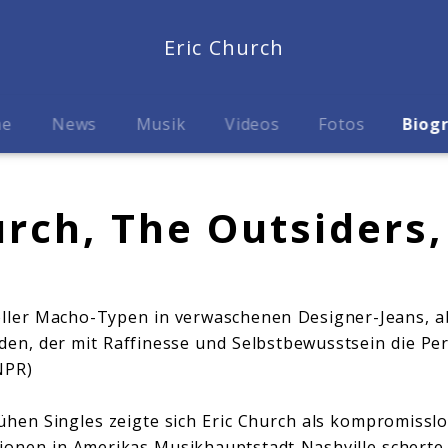
Eric Church
me
News
Musik
Videos
Fotos
Biog
urch, The Outsiders,
oller Macho-Typen in verwaschenen Designer-Jeans, ab
nden, der mit Raffinesse und Selbstbewusstsein die P
NPR)
rühen Singles zeigte sich Eric Church als kompromisslo
ionen in Amerikas Musikhauptstadt Nashville scherte.