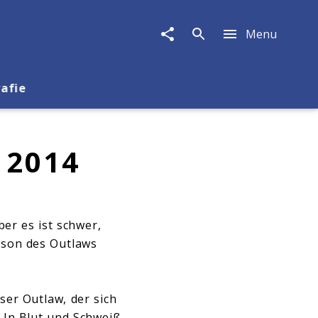
Menu
rafie
 2014
er es ist schwer,
erson des Outlaws
ser Outlaw, der sich
 In Blut und Schweiß