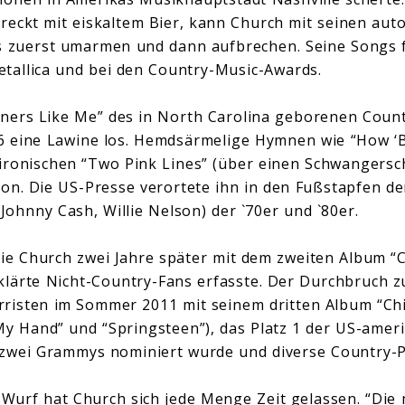
eckt mit eiskaltem Bier, kann Church mit seinen aut
es zuerst umarmen und dann aufbrechen. Seine Songs 
allica und bei den Country-Music-Awards.
ners Like Me” des in North Carolina geborenen Count
06 eine Lawine los. Hemdsärmelige Hymnen wie “How ‘
ronischen “Two Pink Lines” (über einen Schwangersch
on. Die US-Presse verortete ihn in den Fußstapfen d
ohnny Cash, Willie Nelson) der `70er und `80er.
e Church zwei Jahre später mit dem zweiten Album “Ca
klärte Nicht-Country-Fans erfasste. Der Durchbruch 
risten im Sommer 2011 mit seinem dritten Album “Chi
 My Hand” und “Springsteen”), das Platz 1 der US-amer
 zwei Grammys nominiert wurde und diverse Country-
urf hat Church sich jede Menge Zeit gelassen. “Die 