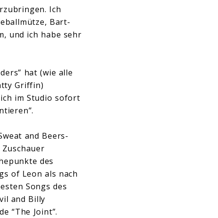
rzubringen. Ich
seballmütze, Bart-
m, und ich habe sehr
ers” hat (wie alle
ty Griffin)
ich im Studio sofort
ntieren”.
Sweat and Beers-
n Zuschauer
öhepunkte des
gs of Leon als nach
 besten Songs des
il and Billy
de “The Joint”.