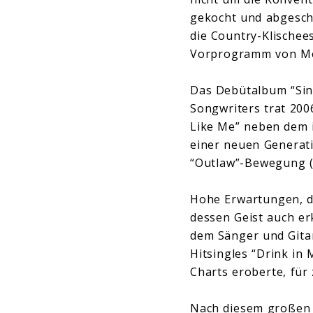
gekocht und abgeschr
die Country-Klische
Vorprogramm von Met
Das Debütalbum “Sin
Songwriters trat 20
Like Me” neben dem i
einer neuen Generati
“Outlaw”-Bewegung (J
Hohe Erwartungen, di
dessen Geist auch er
dem Sänger und Gitar
Hitsingles “Drink in
Charts eroberte, für
Nach diesem großen W