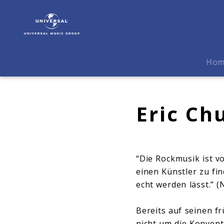
Eric
Church
|
Biografie
Ho
Eric Ch
“Die Rockmusik ist v
einen Künstler zu fi
echt werden lässt.” (
Bereits auf seinen f
nicht um die Konvent