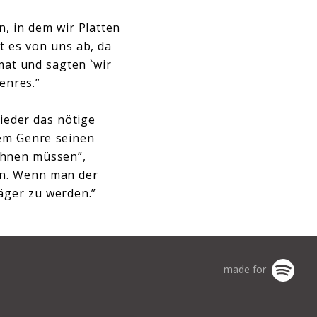
n, in dem wir Platten
t es von uns ab, da
at und sagten `wir
enres.”
ieder das nötige
dem Genre seinen
lehnen müssen”,
en. Wenn man der
äger zu werden.”