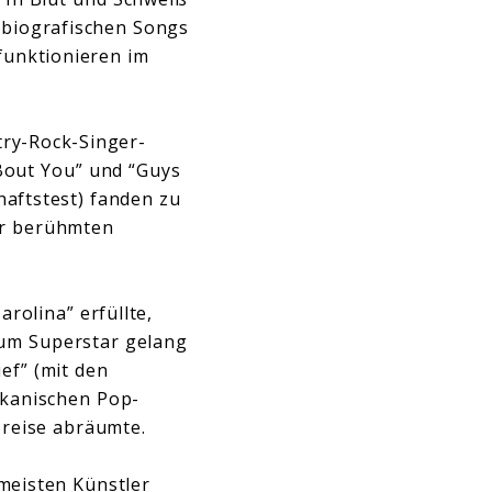
obiografischen Songs
funktionieren im
ry-Rock-Singer-
Bout You” und “Guys
aftstest) fanden zu
er berühmten
rolina” erfüllte,
zum Superstar gelang
ef” (mit den
ikanischen Pop-
Preise abräumte.
meisten Künstler