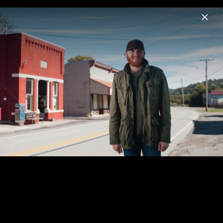
Menu
Eric Paslay
Home
Musik
Videos
Fotos
Eric Paslay