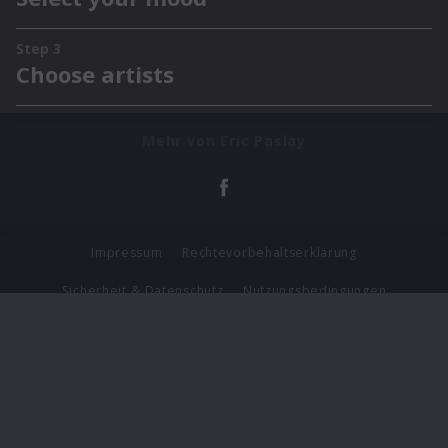
Mehr von Eric Paslay
Impressum
Rechtevorbehaltserklärung
Sicherheit & Datenschutz
Nutzungsbedingungen
Journalistenlounge
Für Geschäftspartner
Barrierefreiheit Statement
© Copyright 2026 Universal Music Group N.V. All Rights
Reserved.