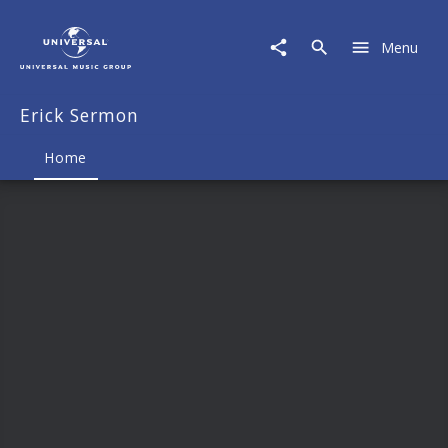
Erick
Sermon
Menu
|
Musik
&
Erick Sermon
Merch
Home