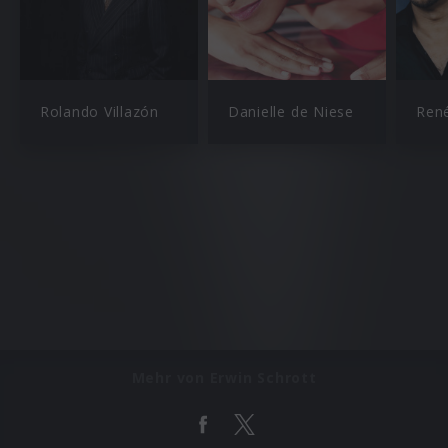
Rolando Villazón
Danielle de Niese
Ren
Mehr von Erwin Schrott