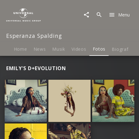
Esperanza
Spalding
Menu
|
Fotos
Esperanza Spalding
Home
News
Musik
Videos
Fotos
Biografie
EMILY'S D+EVOLUTION