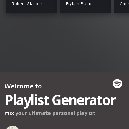
Robert Glasper
Erykah Badu
Chri