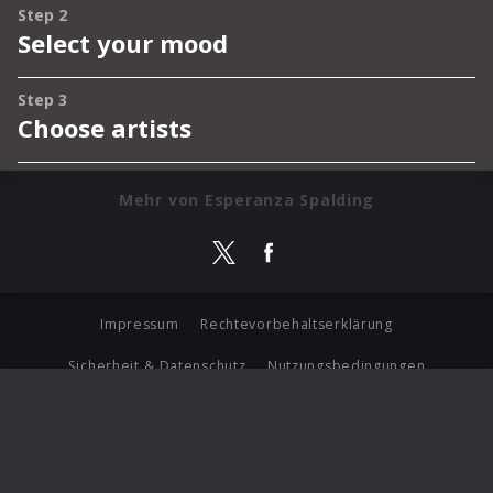
Mehr von Esperanza Spalding
Impressum
Rechtevorbehaltserklärung
Sicherheit & Datenschutz
Nutzungsbedingungen
Journalistenlounge
Für Geschäftspartner
Barrierefreiheit Statement
© Copyright 2026 Universal Music Group N.V. All Rights