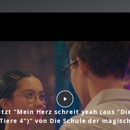
etzt "Mein Herz schreit yeah (aus "Di
iere 4")" von Die Schule der magisc