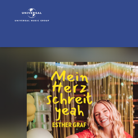
Esther
Graf
|
Musik
&
Merch