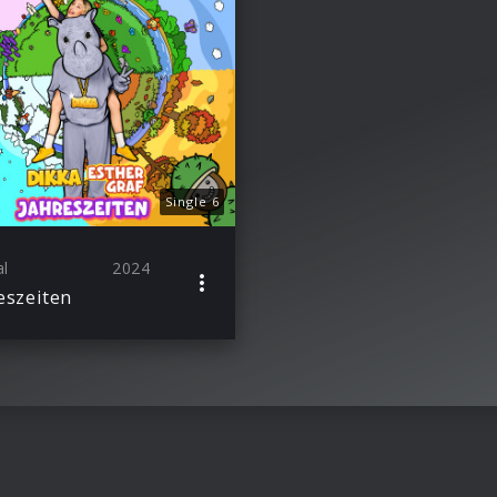
Single 6
al
2024
eszeiten