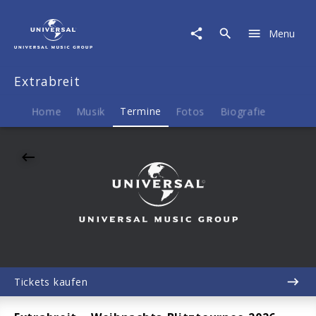
Extrabreit
|
Menu
20.11.2026
TUROCK,
Essen,
Extrabreit
20:00
Home
Musik
Termine
Fotos
Biografie
Tickets kaufen