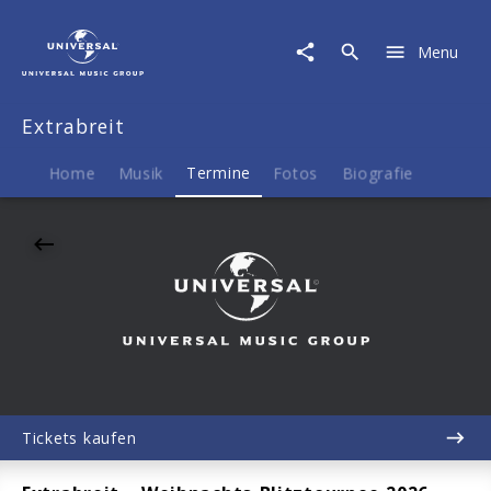
Extrabreit
|
Menu
21.11.2026
GEBÄUDE
9,
Extrabreit
Köln,
20:00
Home
Musik
Termine
Fotos
Biografie
Tickets kaufen