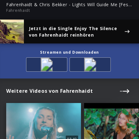
ful
Fahrenhaidt & Chris Bekker - Lights Will Guide Me [Festival Of Lights Remix]
Fahrenhaidt
Jetzt in die Single
Enjoy The Silence
von Fahrenhaidt reinhören
Streamen und Downloaden
Weitere Videos von Fahrenhaidt
03:40