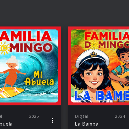
al
2025
Digital
2024
buela
La Bamba