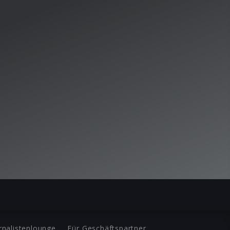
rnalistenlounge
Für Geschäftspartner