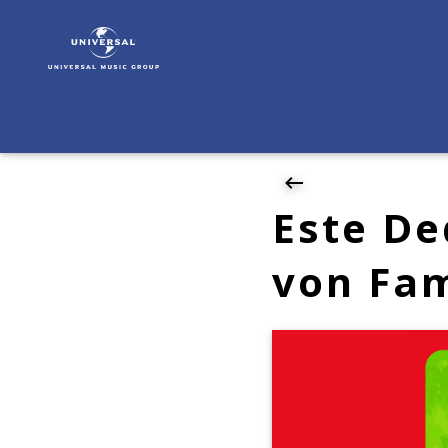
Familia
Domingo
|
News
|
Este
Dedito
–
der
Este De
Fünf-
Finger
von Fa
Song
von
Familia
Domingo