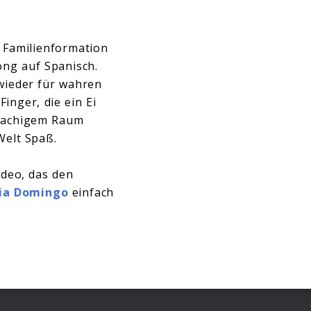
 Familienformation
ong auf Spanisch.
wieder für wahren
inger, die ein Ei
sprachigem Raum
Welt Spaß.
ideo, das den
ia Domingo
einfach