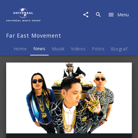
Far
East
Menu
Movement
|
News
Far East Movement
Home
News
Musik
Videos
Fotos
Biografie