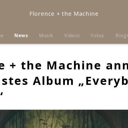
Florence + the Machine
me
News
Musik
Videos
Fotos
Biog
e + the Machine an
hstes Album „Every
“