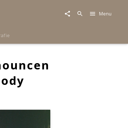
Menu
rafie
nouncen
body