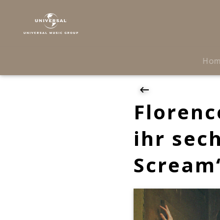
Florence
+
the
Machine
|
Ho
News
|
Florence
+
Florenc
the
Machine
ihr sec
announcen
ihr
Scream
sechstes
Album
„Everybody
Scream“