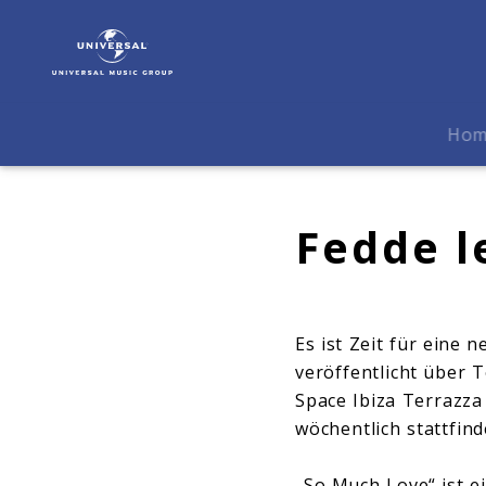
Fedde
Le
Grand
|
Biografie
Ho
Fedde l
Es ist Zeit für eine
veröffentlicht über 
Space Ibiza Terrazz
wöchentlich stattfin
„So Much Love“ ist e