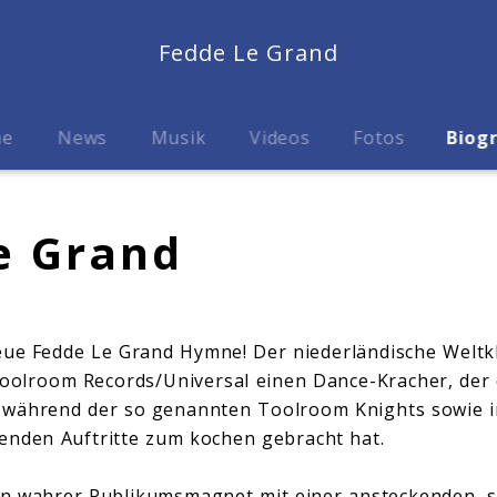
Fedde Le Grand
me
News
Musik
Videos
Fotos
Biog
e Grand
 neue Fedde Le Grand Hymne! Der niederländische Weltk
Toolroom Records/Universal einen Dance-Kracher, der 
a während der so genannten Toolroom Knights sowie i
denden Auftritte zum kochen gebracht hat.
in wahrer Publikumsmagnet mit einer ansteckenden, s