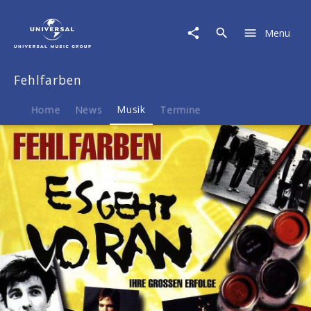
Fehlfarben
|
Menu
Musik
|
Es
Fehlfarben
Geht
Voran-
Ihre
Home
News
Musik
Termine
Grossen
Erf:
Fehlfarben