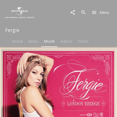
Fergie
|
Menu
Musik
|
London
Fergie
Bridge
Home
News
Musik
Videos
Fotos