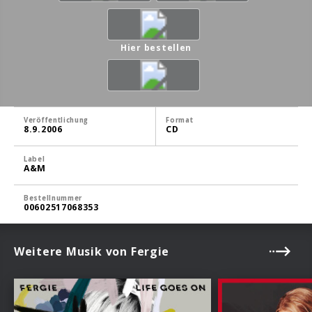
Hier bestellen
Veröffentlichung
Format
8.9.2006
CD
Label
A&M
Bestellnummer
00602517068353
Weitere Musik von Fergie