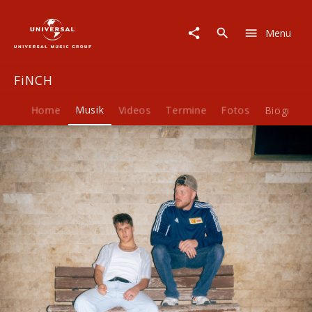
FiNCH
|
Menu
Musik
|
DAS
FiNCH
GEHT
VORBEi
Home
Musik
Videos
Termine
Fotos
Biografie