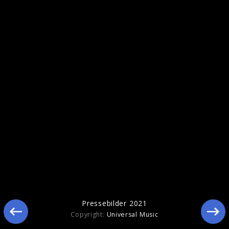
Pressebild "Mona Lisa, Mona Lisa“ (2022)
Pressebilder "Naked" (2022)
Pressebilder 2021
Copyright:
Universal Music