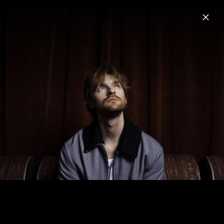
Menu
FINNEAS
Home
News
Musik
Fotos
Biografie
Artwork "For Cryin' Out Loud" (2024)