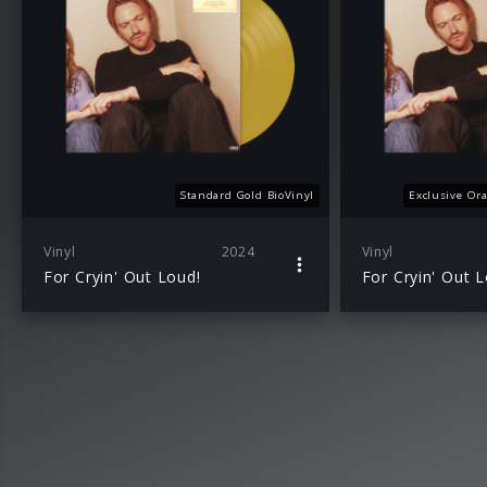
Standard Gold BioVinyl
Exclusive Or
Vinyl
2024
Vinyl
For Cryin' Out Loud!
For Cryin' Out 