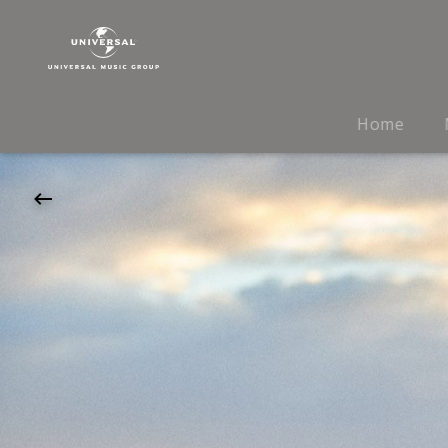
Florian
Künstler
|
10.04.2027
Stadeum,
Home
Stade,
20:00