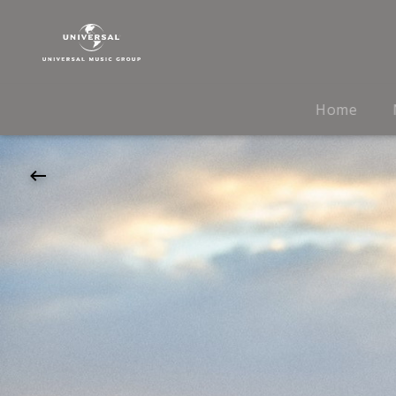
Florian
Künstler
|
28.08.2026
Open
Home
Air
am
Tanzbrunnen
Köln,
Köln,
19:30