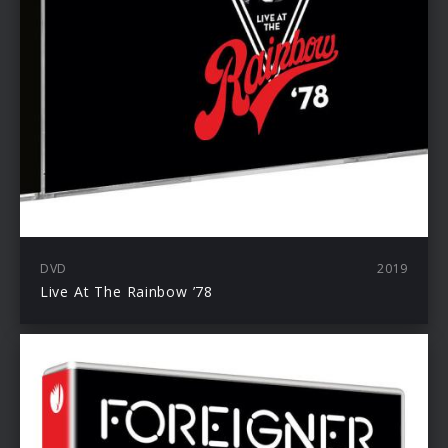
DVD
2019
Live At The Rainbow ’78